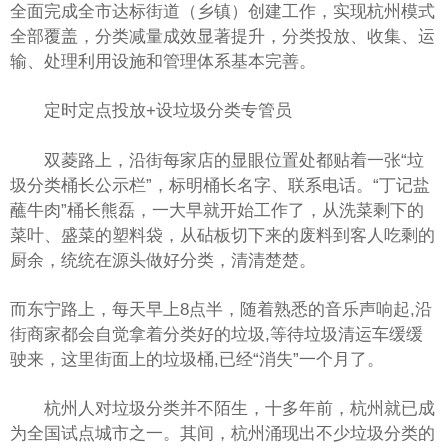
全面完成全市达标街道（乡镇）创建工作，实现杭州模式
全部覆盖，分类减量成效显著提升，分类投放、收集、运
输、处理利用设施和管理体系基本完善。
定时定点投放+设垃圾分类专管员
双菱路上，沿街每家店的显眼位置处都贴着一张“垃
圾分类桶长公示栏”，标明桶长名字、联系电话。“丁记盐
蘸牛肉”桶长熊磊，一大早就开始工作了，从洗菜剩下的
菜叶、盛菜的塑料袋，从砧板切下来的废料到客人吃剩的
厨余，统统在源头做好分类，清清楚楚。
而东宁路上，每天早上8点半，随着熟悉的音乐声响起,沿
街商家都会自觉拿着分类好的垃圾,等待垃圾清运车缓缓
驶来，这里街面上的垃圾桶,已经“消失”一个月了。
杭州人对垃圾分类并不陌生，十多年前，杭州就已成
为全国试点城市之一。其间，杭州涌现出不少垃圾分类的