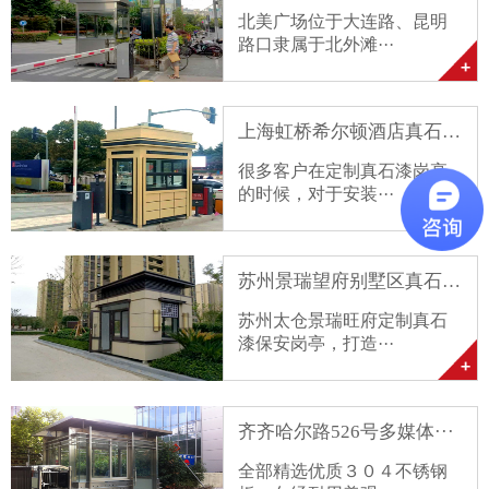
北美广场位于大连路、昆明
路口隶属于北外滩···
上海虹桥希尔顿酒店真石漆···
很多客户在定制真石漆岗亭
的时候，对于安装···
苏州景瑞望府别墅区真石漆···
苏州太仓景瑞旺府定制真石
漆保安岗亭，打造···
齐齐哈尔路526号多媒体···
全部精选优质３０４不锈钢