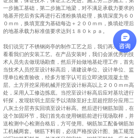
证质量，保证技术，保证工艺先进。施工分二步施工，第
一步施工基础，第二步施工地梁，对不满足承载力要求的
地基开挖后夯实再进行石渣粉换填处理，换填深度为６０
０ｍｍ，换填宽度为基础每边＋２００ｍｍ，换填处理后
的地基承载力标准值要求达到１８０ｋｐａ。
我们说完了不锈钢岗亭的制作工艺之后，我们再来让大家
看看我们的安装工艺。在产品安装时，我们会派优秀的技
术人员先去做现场勘查，然后开始做地基处理工作，首先
当技术人员挖至设计标高后，请建设单位、设计单位、监
理单位检查验收，经多方签字认可后立即浇筑混凝土垫
层。土方开挖采用机械开挖至设计标高以上２００ｍｍ高
处，采用人工修边拣底。当挖至设计标高后应对基坑进行
钎探，发现软弱土层应予以清除至好土层超挖部分应用二
八灰土分层夯实回填至设计标高。然后进行钢筋加固，在
这个加固环节，我们首先在使用钢筋前进行现场取样，并
送检测中心检测合格后，方可使用。钢筋加工配备钢筋加
工机械两套。钢筋下料前，必须严格按设计图、施工规范