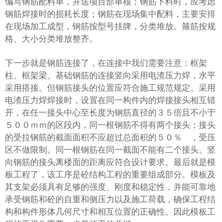
编写钢筋配料单，并送项目部审核；钢筋下料时，应考虑
钢筋焊接时的损耗长度；钢筋在现场集中配料，主要安排
在现场加工成型，钢筋按型号挂牌，分类堆放。箍筋按规
格、大小分类堆放整齐。
下一步就是钢筋连接了，在连接中我们需要注意：框架
柱、框架梁、基础钢筋的连接竖向采用电渣压力焊，水平
采用搭接。但钢筋接头的位置应符合施工规范规定。采用
电渣压力焊焊接时，设置在同一构件内的焊接接头相互错
开，在任一接头中心至长度为钢筋直径的３５倍且不小于
５００ｍｍ的区段内，同一根钢筋不得有两个接头；接头
的受拉钢筋的截面面积不应超过总面积的５０％ ，受压
区不做限制。同一根钢筋在同一截面不能有二个接头。竖
向钢筋的接头离楼面的距离应符合设计要求。最后就是模
板工程了，该工序是砼结构工程的重要组成部分。模板及
其支架必须具有足够的强度、刚度和稳定性，并能可靠地
承受钢筋和砼的自重和侧压力以及施工荷载，确保工程结
构和构件形体几何尺寸和相互位置的正确性。因此模板工