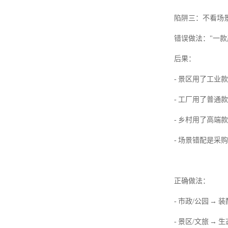
陷阱三：不看场
错误做法："一款
后果：
- 景区用了工业
- 工厂用了普通款
- 乡村用了高端
- 场景错配是采
正确做法：
- 市政/公园 
- 景区/文旅 