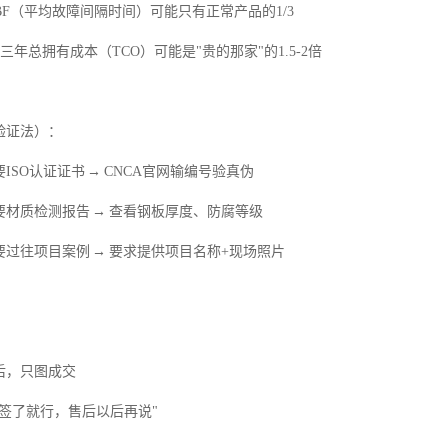
TBF（平均故障间隔时间）可能只有正常产品的1/3
三年总拥有成本（TCO）可能是"贵的那家"的1.5-2倍
验证法）：
要ISO认证证书 → CNCA官网输编号验真伪
索要材质检测报告 → 查看钢板厚度、防腐等级
索要过往项目案例 → 要求提供项目名称+现场照片
后，只图成交
签了就行，售后以后再说"