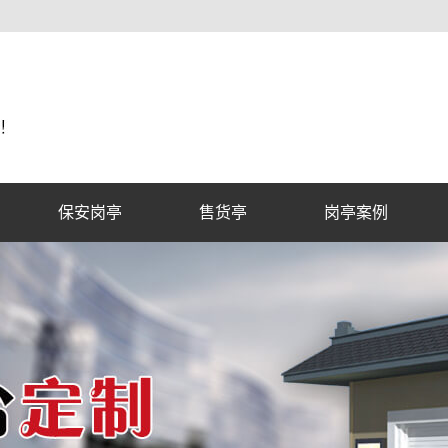
保安岗亭
售货亭
岗亭案例