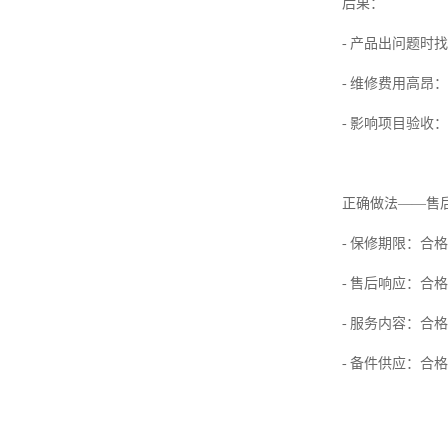
后果：
- 产品出问题时
- 维修费用高昂
- 影响项目验收
正确做法——售
- 保修期限：合
- 售后响应：合
- 服务内容：合
- 备件供应：合