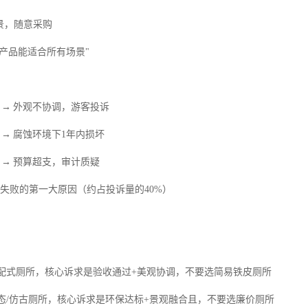
景，随意采购
产品能适合所有场景"
款 → 外观不协调，游客投诉
 → 腐蚀环境下1年内损坏
款 → 预算超支，审计质疑
购失败的第一大原因（约占投诉量的40%）
→ 装配式厕所，核心诉求是验收通过+美观协调，不要选简易铁皮厕所
→ 生态/仿古厕所，核心诉求是环保达标+景观融合且，不要选廉价厕所