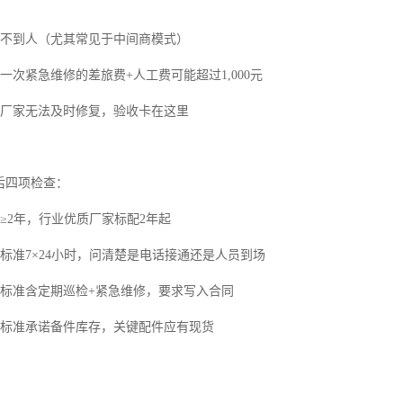
找不到人（尤其常见于中间商模式）
：一次紧急维修的差旅费+人工费可能超过1,000元
：厂家无法及时修复，验收卡在这里
后四项检查：
格≥2年，行业优质厂家标配2年起
格标准7×24小时，问清楚是电话接通还是人员到场
格标准含定期巡检+紧急维修，要求写入合同
格标准承诺备件库存，关键配件应有现货