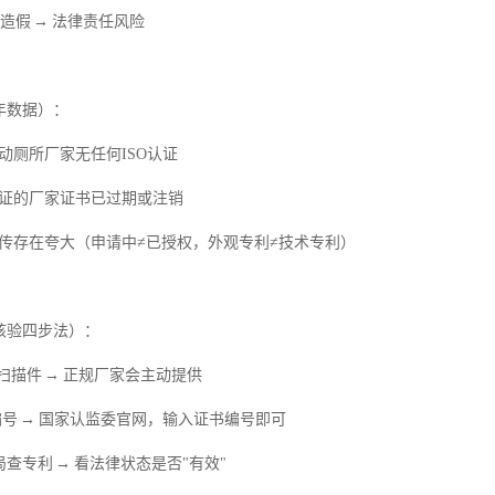
质造假 → 法律责任风险
6年数据）：
移动厕所厂家无任何ISO认证
有认证的厂家证书已过期或注销
利宣传存在夸大（申请中≠已授权，外观专利≠技术专利）
核验四步法）：
/扫描件 → 正规厂家会主动提供
查编号 → 国家认监委官网，输入证书编号即可
局查专利 → 看法律状态是否"有效"