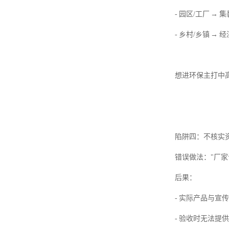
- 园区/工厂 
- 乡村/乡镇 
想进环保主打中
陷阱四：不核实
错误做法："厂家说
后果：
- 实际产品与宣
- 验收时无法提供