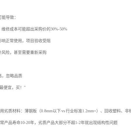
可能导致：
→ 维修成本可能超出采购价的30%-50%
→ 影响正常使用，项目验收受阻
 审计风险，甚至需要重新采购
格，忽略品质
最便宜，买！"
用劣质材料：薄钢板（0.8mm以下 vs 行业标准1.2mm+）、回收塑料、非
正常产品寿命10-20年，劣质产品大部分不超1-2年就出现结构性问题