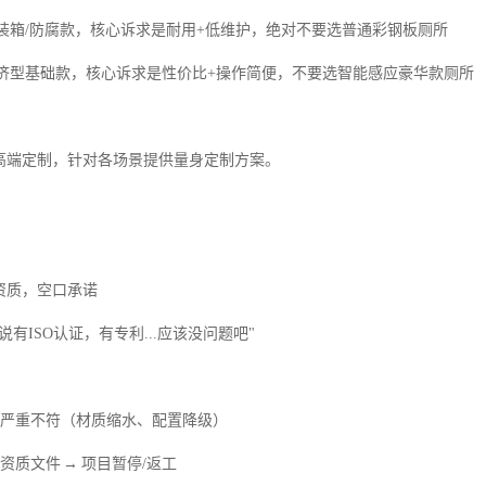
→ 集装箱/防腐款，核心诉求是耐用+低维护，绝对不要选普通彩钢板厕所
→ 经济型基础款，核心诉求是性价比+操作简便，不要选智能感应豪华款厕所
高端定制，针对各场景提供量身定制方案。
资质，空口承诺
有ISO认证，有专利...应该没问题吧"
传严重不符（材质缩水、配置降级）
资质文件 → 项目暂停/返工