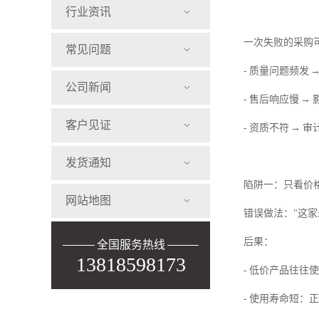
行业资讯
一次失败的采购
常见问题
- 质量问题频发 
公司新闻
- 售后响应慢 
客户见证
- 资质不符 →
发货通知
陷阱一：只看价
网站地图
错误做法："这家
后果：
全国服务热线
13818598173
- 低价产品往往使
- 使用寿命短：